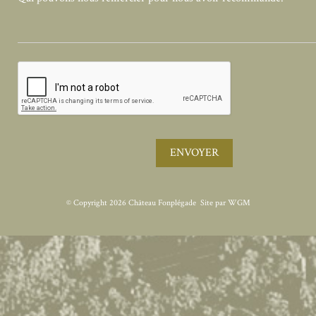
ENVOYER
© Copyright
2026 Château Fonplégade
Site par
WGM
3D: FLAG3D
WIN3DS
Extra parameters for 3D secure V2: