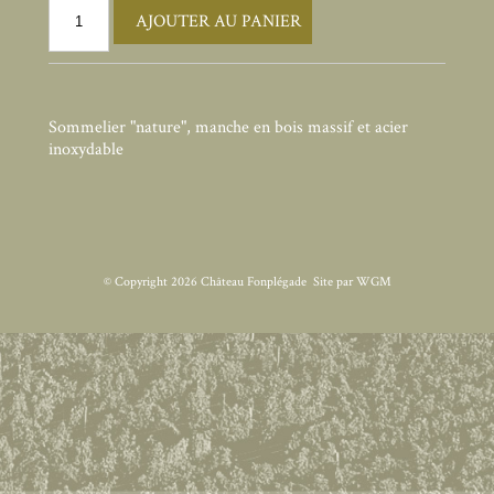
AJOUTER AU PANIER
Sommelier "nature", manche en bois massif et acier
inoxydable
© Copyright
2026 Château Fonplégade
Site par
WGM
3D: FLAG3D
WIN3DS
Extra parameters for 3D secure V2: